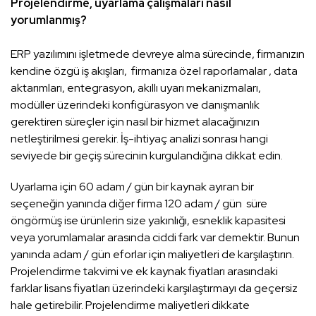
Projelendirme, uyarlama çalışmaları nasıl
yorumlanmış?
ERP yazılımını işletmede devreye alma sürecinde, firmanızın
kendine özgü iş akışları, firmanıza özel raporlamalar , data
aktarımları, entegrasyon, akıllı uyarı mekanizmaları,
modüller üzerindeki konfigürasyon ve danışmanlık
gerektiren süreçler için nasıl bir hizmet alacağınızın
netleştirilmesi gerekir. İş-ihtiyaç analizi sonrası hangi
seviyede bir geçiş sürecinin kurgulandığına dikkat edin.
Uyarlama için 60 adam / gün bir kaynak ayıran bir
seçeneğin yanında diğer firma 120 adam / gün süre
öngörmüş ise ürünlerin size yakınlığı, esneklik kapasitesi
veya yorumlamalar arasında ciddi fark var demektir. Bunun
yanında adam / gün eforlar için maliyetleri de karşılaştırın.
Projelendirme takvimi ve ek kaynak fiyatları arasındaki
farklar lisans fiyatları üzerindeki karşılaştırmayı da geçersiz
hale getirebilir. Projelendirme maliyetleri dikkate