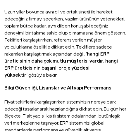
Uzun yıllar boyunca aynı dil ve ortak sinerji ile hareket
edeceğiniz firmayı seçerken, yazılım ürününün yetenekleri,
toplam bütçe kadar, aynı dilden konuşabileceğiniz
deneyimli bir takıma sahip olup olmamasına önem gösterin.
Teklifleri karşılaştırırken, referans verilen müşteri
yolculuklarına özellikle dikkat edin. Tekliflere sadece
rakamları karşılaştırmak açısından değil, ‘
hangi ERP
üreticisinin daha çok mutlu müşterisi vardır
,
hangi
ERP üreticisinin başarılı proje yüzdesi
yüksektir
‘ gözüyle bakın.
Bilgi Güvenliği, Lisanslar ve Altyapı Performansı
Fiyat tekliflerini karşılaştırırken sisteminizin nereye park
edeceği tasarlanarak hazırlandığına dikkat edin. Bu gün her
ölçekte IT alt yapısı, kısıtlı sistem odalarından, bütünleşik
veri merkezlerine taşınıyor. ERP sisteminizi global
standartlarda performans ve güvenlik alt yapısı